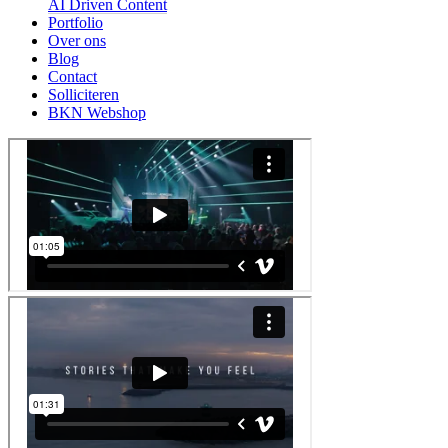
AI Driven Content
Portfolio
Over ons
Blog
Contact
Solliciteren
BKN Webshop