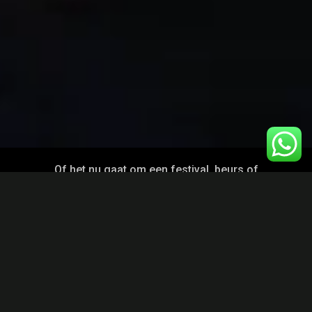
Of het nu gaat om een festival, beurs of
stadsactivatie: wij maken de visuele content die
bezoekers verrast, enthousiasmeert en jullie merk laat
stralen.
Grotere evenementen toegankelijk voor een breed
publiek. Denk aan festivals, beurzen of
stadsactiviteiten.